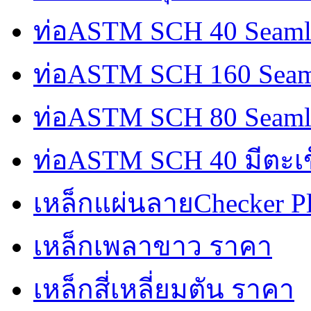
ท่อASTM SCH 40 Seaml
ท่อASTM SCH 160 Seam
ท่อASTM SCH 80 Seaml
ท่อASTM SCH 40 มีตะเ
เหล็กแผ่นลายChecker P
เหล็กเพลาขาว ราคา
เหล็กสี่เหลี่ยมตัน ราคา