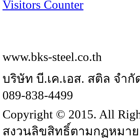
Visitors Counter
www.bks-steel.co.th
บริษัท บี.เค.เอส. สติล จำก
089-838-4499
Copyright © 2015. All Righ
สงวนลิขสิทธิ์ตามกฏหมา