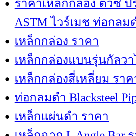
ราคาเหล็กกล่อง ตัวซี ป
ASTM ไวร์เมช ท่อกลม
เหล็กกล่อง ราคา
เหล็กกล่องแบนรุ่นกัลว
เหล็กกล่องสี่เหลี่ยม ราค
ท่อกลมดำ Blacksteel Pi
เหล็กแผ่นดำ ราคา
เหล็กฉาก L Angle Bar 