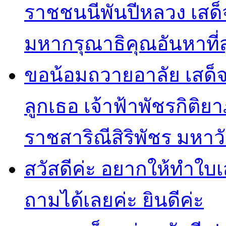
ราชชนนีพันปีหลวง เสด็
มหากรุณาธิคุณอันหาที่ส
ขอน้อมถวายอาลัย เสด็จ
ลูกเธอ เจ้าฟ้าพัชรกิต
ราชสาริณีสิริพัชร มหา
สวัสดีค่ะ อยากให้ทำใบ
ถามได้เลยค่ะ ยินดีค่ะ