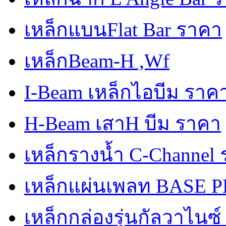
เหล็กแบนFlat Bar ราคา
เหล็กBeam-H ,Wf
I-Beam เหล็กไอบีม ราค
H-Beam เสาH บีม ราคา
เหล็กรางน้ำ C-Channel
เหล็กแผ่นเพลท BASE 
เหล็กกล่องรุ่นกัลวาไน