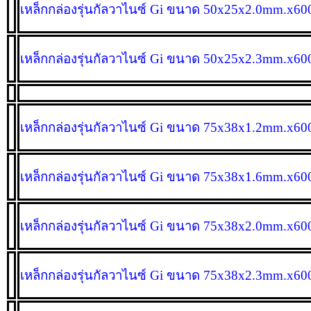
เหล็กกล่องรุ่นกัลวาไนซ์ Gi ขนาด 50x25x2.0mm.x6
เหล็กกล่องรุ่นกัลวาไนซ์ Gi ขนาด 50x25x2.3mm.x6
เหล็กกล่องรุ่นกัลวาไนซ์ Gi ขนาด 75x38x1.2mm.x
เหล็กกล่องรุ่นกัลวาไนซ์ Gi ขนาด 75x38x1.6mm.x6
เหล็กกล่องรุ่นกัลวาไนซ์ Gi ขนาด 75x38x2.0mm.x6
เหล็กกล่องรุ่นกัลวาไนซ์ Gi ขนาด 75x38x2.3mm.x6