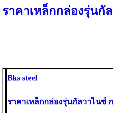
ราคาเหล็กกล่องรุ่นกั
Bks steel
ราคาเหล็กกล่องรุ่นกัลวาไนซ์ ก