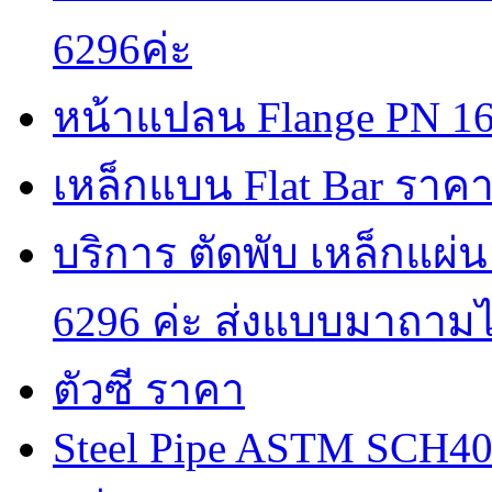
6296ค่ะ
หน้าแปลน Flange PN 1
เหล็กแบน Flat Bar ราค
บริการ ตัดพับ เหล็กแผ
6296 ค่ะ ส่งแบบมาถามไ
ตัวซี ราคา
Steel Pipe ASTM SCH40