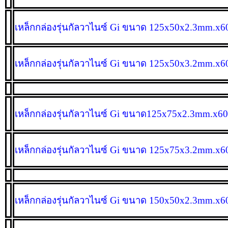
เหล็กกล่องรุ่นกัลวาไนซ์ Gi ขนาด 125x50x2.3mm.x
เหล็กกล่องรุ่นกัลวาไนซ์ Gi ขนาด 125x50x3.2mm.x
เหล็กกล่องรุ่นกัลวาไนซ์ Gi ขนาด125x75x2.3mm.x
เหล็กกล่องรุ่นกัลวาไนซ์ Gi ขนาด 125x75x3.2mm.
เหล็กกล่องรุ่นกัลวาไนซ์ Gi ขนาด 150x50x2.3mm.x6