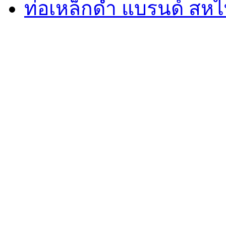
ท่อเหล็กดำ แบรนด์ สห