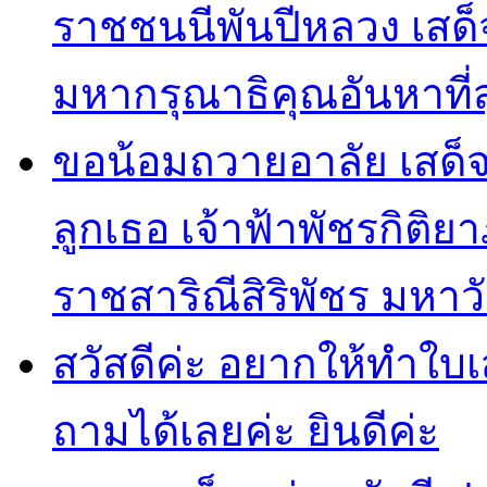
ราชชนนีพันปีหลวง เสด็
มหากรุณาธิคุณอันหาที่ส
ขอน้อมถวายอาลัย เสด็จ
ลูกเธอ เจ้าฟ้าพัชรกิต
ราชสาริณีสิริพัชร มหา
สวัสดีค่ะ อยากให้ทำใบ
ถามได้เลยค่ะ ยินดีค่ะ