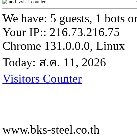
We have: 5 guests, 1 bots o
Your IP:: 216.73.216.75
Chrome 131.0.0.0, Linux
Today: ส.ค. 11, 2026
Visitors Counter
www.bks-steel.co.th