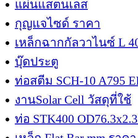
แผ่นแสตนเลส
กุญแจไซด์ ราคา
เหล็กฉากกัลวาไนซ์ L 
บุ๊ดประตู
ท่อสตีม SCH-10 A795 
งานSolar Cell วัสดุที่ใช้
ท่อ STK400 OD76.3x2
เหล็ก Flat Bar mm ราคา