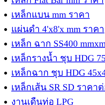
เหล็กแบน mm ราคา
แผ่นดำ 4'x8'x mm ราคา
เหล็ก ฉาก SS400 mmx
เหล็กรางน้ำ ชุบ HDG 
เหล็กฉาก ชุบ HDG 45
เหล็กเส้น SR SD ราคาต่
งานเดืนท่อ LPG