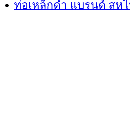
ท่อเหล็กดำ แบรนด์ สห