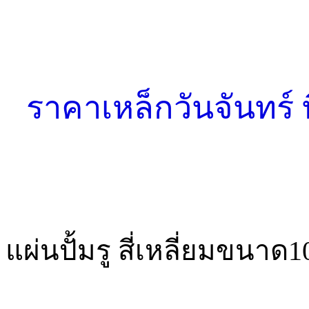
ราคาเหล็กวันจันทร์ ท
แผ่นปั้มรู สี่เหลี่ยมขน