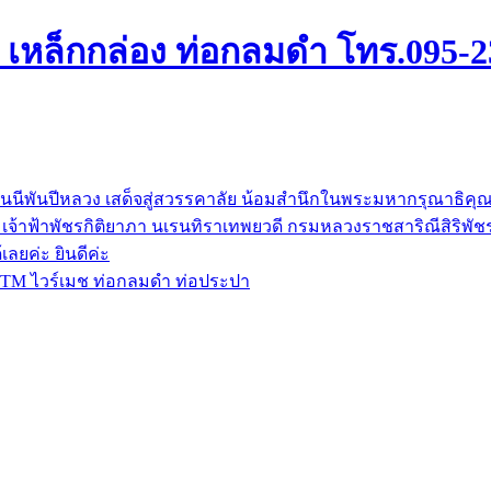
เหล็กกล่อง ท่อกลมดำ โทร.095-2
นนีพันปีหลวง เสด็จสู่สวรรคาลัย น้อมสำนึกในพระมหากรุณาธิคุณอั
อ เจ้าฟ้าพัชรกิติยาภา นเรนทิราเทพยวดี กรมหลวงราชสาริณีสิริพั
ลยค่ะ ยินดีค่ะ
ASTM ไวร์เมช ท่อกลมดำ ท่อประปา