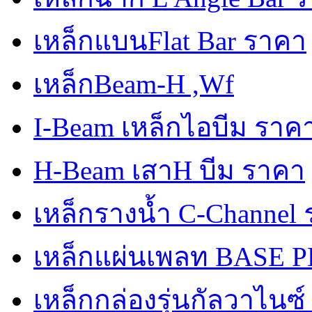
เหล็กแบนFlat Bar ราคา
เหล็กBeam-H ,Wf
I-Beam เหล็กไอบีม ราค
H-Beam เสาH บีม ราคา
เหล็กรางน้ำ C-Channel
เหล็กแผ่นเพลท BASE 
เหล็กกล่องรุ่นกัลวาไน