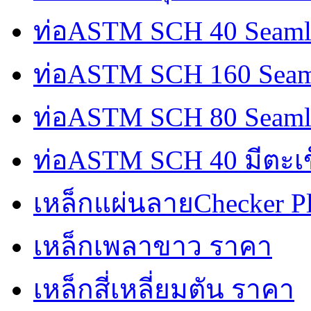
ท่อASTM SCH 40 Seaml
ท่อASTM SCH 160 Seam
ท่อASTM SCH 80 Seaml
ท่อASTM SCH 40 มีตะเ
เหล็กแผ่นลายChecker P
เหล็กเพลาขาว ราคา
เหล็กสี่เหลี่ยมตัน ราคา