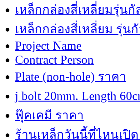
เหล็กกล่องสี่เหลี่ยมรุ่น
เหล็กกล่องสี่เหลี่ยม รุ่
Project Name
Contract Person
Plate (non-hole) ราคา
j bolt 20mm. Length 60
ฟุ๊คเคมี ราคา
ร้านเหล็กวันนี้ที่ไหนเปิ