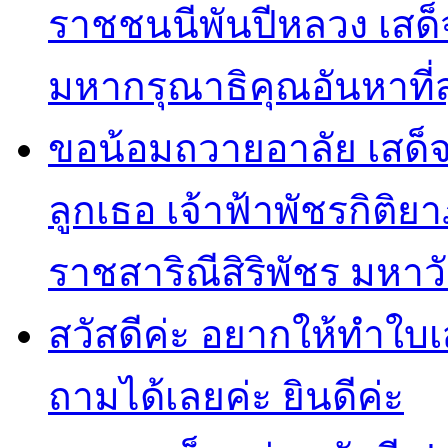
ราชชนนีพันปีหลวง เสด็
มหากรุณาธิคุณอันหาที่ส
ขอน้อมถวายอาลัย เสด็จ
ลูกเธอ เจ้าฟ้าพัชรกิต
ราชสาริณีสิริพัชร มหา
สวัสดีค่ะ อยากให้ทำใบ
ถามได้เลยค่ะ ยินดีค่ะ